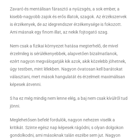
Zavaró és mentálisan fárasztó a nyüzsgés, a sok ember, a
kisebb-nagyobb zajok és erős illatok, szagok. Az érzékszervek
is érzékenyek, de az idegrendszer érzékenysége is fokozott.
Ami másnak egy finom illat, az nekik fojtogató szag.
Nem csak a fizikai környezet hatása megterhelő, de mivel
érzelmileg is sérülékenyebbek, alapvetően bizalmatlanok,
ezért nagyon megválogatják kik azok, akik közelebb jöhetnek,
úgy testben, mint lélekben. Nagyon óvatosan kell barátokat
választani, mert mások hangulatát és érzelmeit maximálisan
képesek átvenni.
S ha ez még mindig nem lenne elég, a baj nem csak kívülről tud
jönni.
Meglehetősen befelé fordulók, nagyon nehezen viselik a
kritikát. Szinte egész nap képesek rágódni, s olyan dolgokon
gondolkodni, ami másoknak talán eszébe sem jut. Nagyon