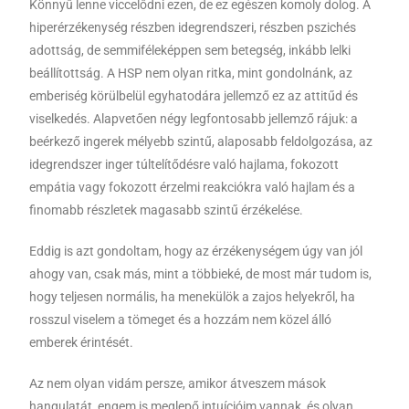
Könnyű lenne viccelődni ezen, de ez egészen komoly dolog. A
hiperérzékenység részben idegrendszeri, részben pszichés
adottság, de semmiféleképpen sem betegség, inkább lelki
beállítottság. A HSP nem olyan ritka, mint gondolnánk, az
emberiség körülbelül egyhatodára jellemző ez az attitűd és
viselkedés. Alapvetően négy legfontosabb jellemző rájuk: a
beérkező ingerek mélyebb szintű, alaposabb feldolgozása, az
idegrendszer inger túltelítődésre való hajlama, fokozott
empátia vagy fokozott érzelmi reakciókra való hajlam és a
finomabb részletek magasabb szintű érzékelése.
Eddig is azt gondoltam, hogy az érzékenységem úgy van jól
ahogy van, csak más, mint a többieké, de most már tudom is,
hogy teljesen normális, ha menekülök a zajos helyekről, ha
rosszul viselem a tömeget és a hozzám nem közel álló
emberek érintését.
Az nem olyan vidám persze, amikor átveszem mások
hangulatát, engem is meglepő intuícióim vannak, és olyan