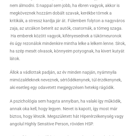
nem álmodni. S nappal sem jobb, ha ébren vagyok, akkor is
megköveznek hozzám dobált szavak, kerékbe törnek a
kritikák, a stressz kardja jár át. Fülemben folyton a nagyváros
zaja, az utcákon beterít az autók, csatornák, a tömeg szaga.
Ha emberek között vagyok, kifényesednek a tükörneuronok
és úgy rezonálok mindenkire mintha lelke a lelkem lenne. Sírok,
ha szép mesét olvasok, könnyeim potyognak, ha kivert kutyát
látok.
Állok a vádlottak padján, az év minden napján, nyámnyila
mimózaléleknek neveznek, sértődékenynek, túl érzékenynek,
aki esetleg egy odavetett megjegyzésen hetekig rágódik.
A pszichológia sem hagyta annyiban, ha valaki így működik,
annak oka kell, hogy legyen. Nevet is kapott, így most már
biztos, hogy létezik. Megszületett hát Hiperérzékenység vagy
angolul Highly Sensitive Person, röviden HSP.