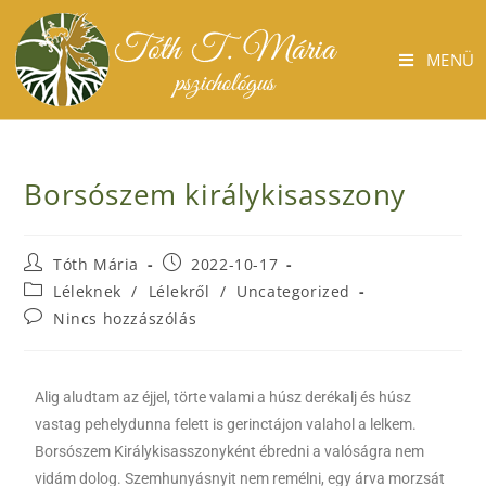
MENÜ
Borsószem királykisasszony
Tóth Mária
2022-10-17
Léleknek
/
Lélekről
/
Uncategorized
Nincs hozzászólás
Alig aludtam az éjjel, törte valami a húsz derékalj és húsz
vastag pehelydunna felett is gerinctájon valahol a lelkem.
Borsószem Királykisasszonyként ébredni a valóságra nem
vidám dolog. Szemhunyásnyit nem remélni, egy árva morzsát