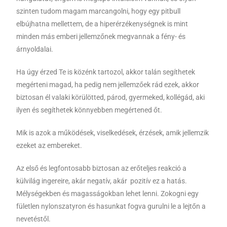
szinten tudom magam marcangolni, hogy egy pitbull
elbújhatna mellettem, de a hiperérzékenységnek is mint
minden más emberi jellemzőnek megvannak a fény- és
árnyoldalai.
Ha úgy érzed Te is közénk tartozol, akkor talán segíthetek
megérteni magad, ha pedig nem jellemzőek rád ezek, akkor
biztosan él valaki körülötted, párod, gyermeked, kollégád, aki
ilyen és segíthetek könnyebben megértened őt.
Mik is azok a működések, viselkedések, érzések, amik jellemzik
ezeket az embereket.
Az első és legfontosabb biztosan az erőteljes reakció a
külvilág ingereire, akár negatív, akár pozitív ez a hatás.
Mélységekben és magasságokban lehet lenni. Zokogni egy
fületlen nylonszatyron és hasunkat fogva gurulni le a lejtőn a
nevetéstől.