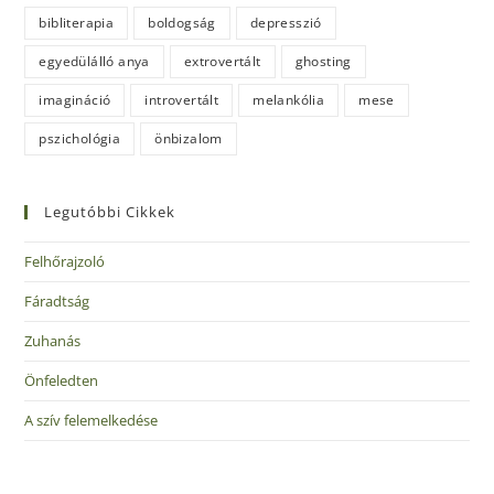
bibliterapia
boldogság
depresszió
egyedülálló anya
extrovertált
ghosting
imagináció
introvertált
melankólia
mese
pszichológia
önbizalom
Legutóbbi Cikkek
Felhőrajzoló
Fáradtság
Zuhanás
Önfeledten
A szív felemelkedése