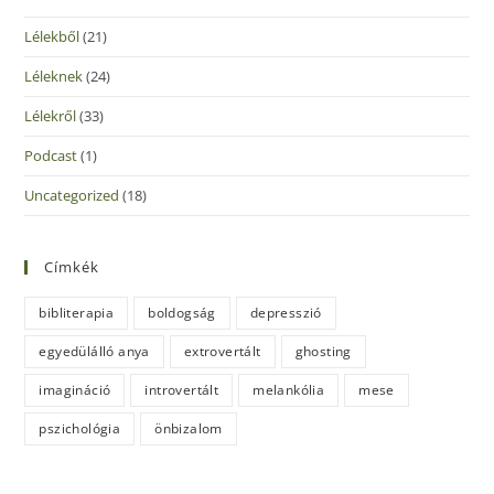
Lélekből
(21)
Léleknek
(24)
Lélekről
(33)
Podcast
(1)
Uncategorized
(18)
Címkék
bibliterapia
boldogság
depresszió
egyedülálló anya
extrovertált
ghosting
imagináció
introvertált
melankólia
mese
pszichológia
önbizalom