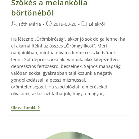
Szökés a melankólia
börtönéből
Tóth Mária
2019-03-20
Lélekről
Ha létezne „Örömbíróság”, akkor jó sok dolga lenne, ha
el akarná ítélni az összes „Örömgyilkost”. Mert
napjainkban, mintha divatos lenne rosszkedvűnek
lenni. Sőt depressziósnak. Vannak, akik kifejezetten
depressziós fertőzésről beszélnek. Sajnos manapság
valóban sokkal gyakrabban találkozunk a negatív
gondolkodással, a pesszimizmussal,
örömtelenséggel. Ha szociológiai felméréseket
olvasunk, akkor azt láthatjuk, hogy a magyar,…
Olvass Tovább