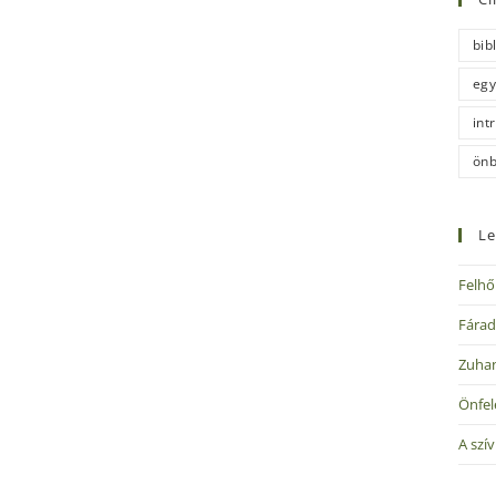
bib
egy
int
önb
Le
Felhő
Fárad
Zuha
Önfel
A szí