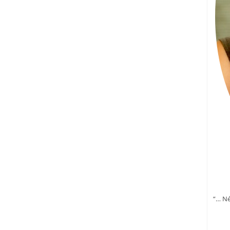
“… Né