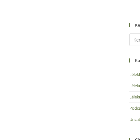
Ke
Ka
Lélek
Lélek
Lélek
Podc
Uncat
C