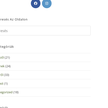
resés Az Oldalon
tegóriák
ből
(21)
nek
(24)
ről
(33)
ast
(1)
egorized
(18)
ímkék