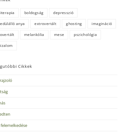
literapia
boldogság
depresszió
edülálló anya
extrovertált
ghosting
imagináció
rovertált
melankólia
mese
pszichológia
izalom
gutóbbi Cikkek
rajzoló
tság
nás
edten
v felemelkedése