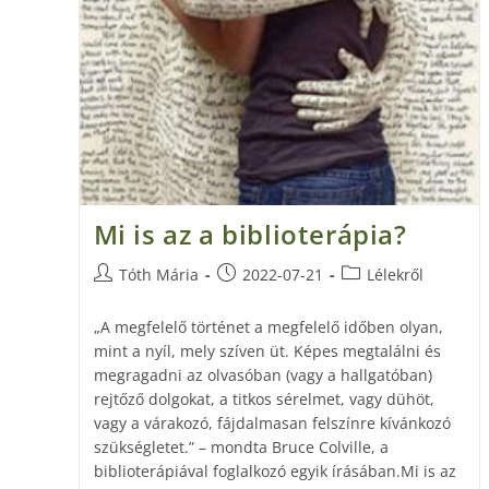
Mi is az a biblioterápia?
Tóth Mária
2022-07-21
Lélekről
„A megfelelő történet a megfelelő időben olyan,
mint a nyíl, mely szíven üt. Képes megtalálni és
megragadni az olvasóban (vagy a hallgatóban)
rejtőző dolgokat, a titkos sérelmet, vagy dühöt,
vagy a várakozó, fájdalmasan felszínre kívánkozó
szükségletet.” – mondta Bruce Colville, a
biblioterápiával foglalkozó egyik írásában.Mi is az