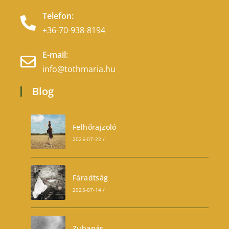
Telefon:
+36-70-938-8194
E-mail:
info@tothmaria.hu
Blog
Felhőrajzoló
2025-07-22
/
0 COMMENTS
Fáradtság
2025-07-14
/
0 COMMENTS
Zuhanás