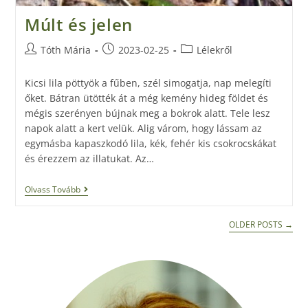
Múlt és jelen
Tóth Mária
2023-02-25
Lélekről
Kicsi lila pöttyök a fűben, szél simogatja, nap melegíti
őket. Bátran ütötték át a még kemény hideg földet és
mégis szerényen bújnak meg a bokrok alatt. Tele lesz
napok alatt a kert velük. Alig várom, hogy lássam az
egymásba kapaszkodó lila, kék, fehér kis csokrocskákat
és érezzem az illatukat. Az…
Olvass Tovább
OLDER POSTS
→