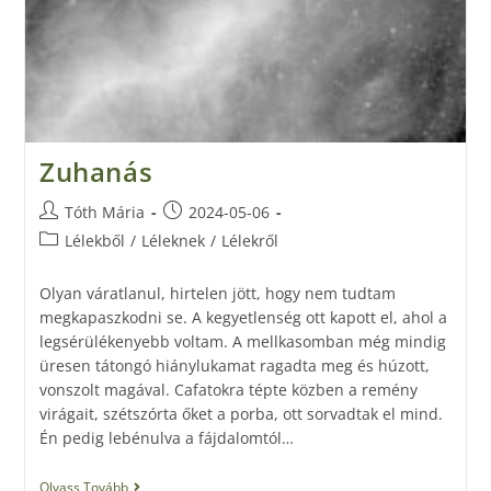
Zuhanás
Tóth Mária
2024-05-06
Lélekből
/
Léleknek
/
Lélekről
Olyan váratlanul, hirtelen jött, hogy nem tudtam
megkapaszkodni se. A kegyetlenség ott kapott el, ahol a
legsérülékenyebb voltam. A mellkasomban még mindig
üresen tátongó hiánylukamat ragadta meg és húzott,
vonszolt magával. Cafatokra tépte közben a remény
virágait, szétszórta őket a porba, ott sorvadtak el mind.
Én pedig lebénulva a fájdalomtól…
Olvass Tovább