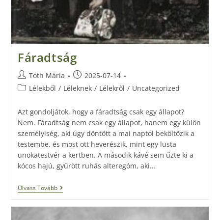
Fáradtság
Tóth Mária
2025-07-14
Lélekből
/
Léleknek
/
Lélekről
/
Uncategorized
Azt gondoljátok, hogy a fáradtság csak egy állapot?
Nem. Fáradtság nem csak egy állapot, hanem egy külön
személyiség, aki úgy döntött a mai naptól beköltözik a
testembe, és most ott heverészik, mint egy lusta
unokatestvér a kertben. A második kávé sem űzte ki a
kócos hajú, gyűrött ruhás alteregóm, aki…
Olvass Tovább