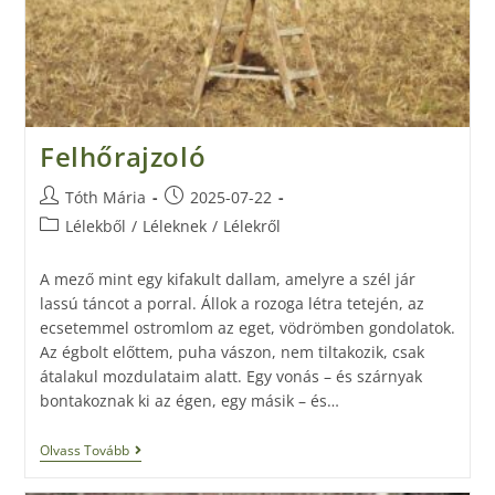
Felhőrajzoló
Tóth Mária
2025-07-22
Lélekből
/
Léleknek
/
Lélekről
A mező mint egy kifakult dallam, amelyre a szél jár
lassú táncot a porral. Állok a rozoga létra tetején, az
ecsetemmel ostromlom az eget, vödrömben gondolatok.
Az égbolt előttem, puha vászon, nem tiltakozik, csak
átalakul mozdulataim alatt. Egy vonás – és szárnyak
bontakoznak ki az égen, egy másik – és…
Olvass Tovább