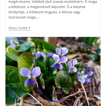
megérzéseire, lelkéből jövő szavak rezdülésére. Ő maga
a költészet, a megtestesült képzelet. Ő a Kelyhek
Királynője, a Költészet Angyala, a Múzsa vagy
Szaraszvati maga.…
Olvass Tovább