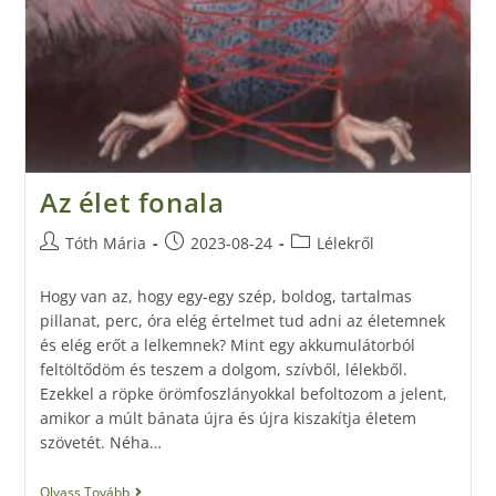
Az élet fonala
Tóth Mária
2023-08-24
Lélekről
Hogy van az, hogy egy-egy szép, boldog, tartalmas
pillanat, perc, óra elég értelmet tud adni az életemnek
és elég erőt a lelkemnek? Mint egy akkumulátorból
feltöltődöm és teszem a dolgom, szívből, lélekből.
Ezekkel a röpke örömfoszlányokkal befoltozom a jelent,
amikor a múlt bánata újra és újra kiszakítja életem
szövetét. Néha…
Olvass Tovább