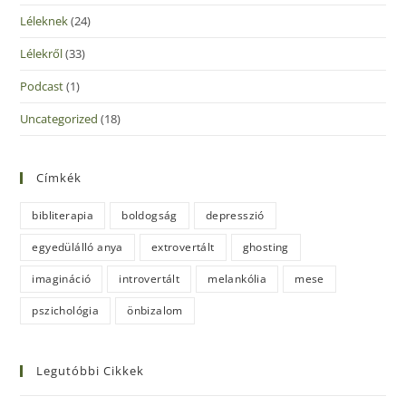
Léleknek
(24)
Lélekről
(33)
Podcast
(1)
Uncategorized
(18)
Címkék
bibliterapia
boldogság
depresszió
egyedülálló anya
extrovertált
ghosting
imagináció
introvertált
melankólia
mese
pszichológia
önbizalom
Legutóbbi Cikkek