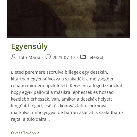
Egyensúly
Tóth Mária
2023-07-17
Lélekről
Életed peremére szorulva billegek egy deszkán,
kitartóan egyensúlyozva a szakadék, a mélységben
rohanó mindennapok felett. Keresem a fogódzkodókat,
hogy egyik pallóról a másikra léphessek és hozzád
közelebb érhessek. Van, amikor a deszkák helyett
lengőhíd fogad, eső- és könnyáztatta sodronyát
markolva, imbolyogva, de bátran akár át is szaladhatok
rajta, a túloldalra…
Olvass Tovább