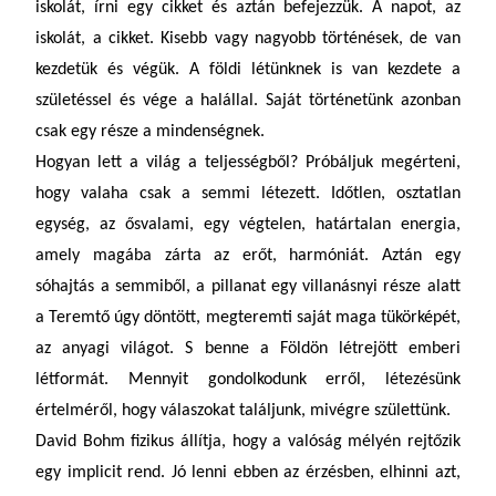
iskolát, írni egy cikket és aztán befejezzük. A napot, az
iskolát, a cikket. Kisebb vagy nagyobb történések, de van
kezdetük és végük. A földi létünknek is van kezdete a
születéssel és vége a halállal. Saját történetünk azonban
csak egy része a mindenségnek.
Hogyan lett a világ a teljességből? Próbáljuk megérteni,
hogy valaha csak a semmi létezett. Időtlen, osztatlan
egység, az ősvalami, egy végtelen, határtalan energia,
amely magába zárta az erőt, harmóniát. Aztán egy
sóhajtás a semmiből, a pillanat egy villanásnyi része alatt
a Teremtő úgy döntött, megteremti saját maga tükörképét,
az anyagi világot. S benne a Földön létrejött emberi
létformát. Mennyit gondolkodunk erről, létezésünk
értelméről, hogy válaszokat találjunk, mivégre születtünk.
David Bohm fizikus állítja, hogy a valóság mélyén rejtőzik
egy implicit rend. Jó lenni ebben az érzésben, elhinni azt,