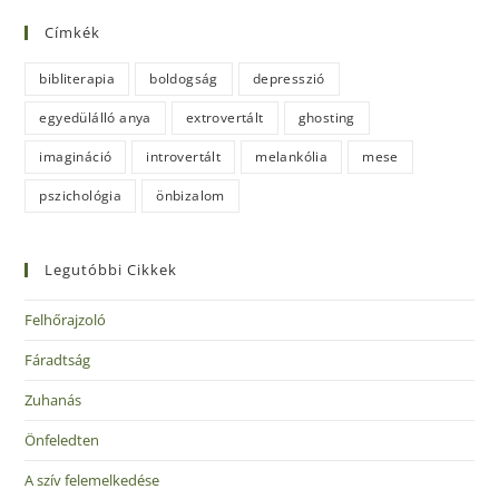
Címkék
bibliterapia
boldogság
depresszió
egyedülálló anya
extrovertált
ghosting
imagináció
introvertált
melankólia
mese
pszichológia
önbizalom
Legutóbbi Cikkek
Felhőrajzoló
Fáradtság
Zuhanás
Önfeledten
A szív felemelkedése