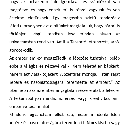
hogy az univerzum intelligenciával és szándékkal van
megtöltve és hogy ennek mi is részei vagyunk és van
értelme életünknek. Egy magasabb szintű rendezőelv
létezik, amelyben azt a hitünket megtaláljuk, hogy bármi is
történjen, végül rendben lesz minden, hiszen az
univerzumban rend van. Amit a Teremtő létrehozott, arról
gondoskodik.
Az ember amikor megszületik, a létezése tudatával belép
ebbe a világba és részévé válik. Nem tehetetlen bábként,
hanem aktív alakítójaként. A Szentírás mondja: „Isten saját
képére és hasonlatosságára teremtette az embert.”
Az
Isten képmása az ember anyagtalan részére utal
, a lélekre.
A lelkünkből jön mindaz az érzés, vágy, kreativitás, ami
emberivé tesz minket.
Mindenki ugyanolyan lelket kap, hiszen mindenki Isten
képére és hasonlatosságára teremtetett. Nincs kisebb vagy