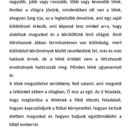
nagyobb, jobb vagy rosszabb, több vagy kevesebb lélek.
Amikor a világra jövünk, mindenkiben ott van a lélek,
ahogyan Jung írja, az a legbelsőbb önvalónk, ami egy saját
küldetéssel érkezik, ami képessé tesz minket arra, hogy
alakítsuk magunkat és a körülöttünk lévő világot. Amit
létrehozunk abban természetesen van különbség, mert
különböző körülmények között nevelkedünk fel, más és más
hatások érnek, de a lélek értékét nem a létrehozott
eredmények határozzák meg. Minden lélek ugyanannyit
ér.
A lélek megszületve sérülékeny. Kell valami, ami megvédi
a lelkünket ebben a világban. Ő lesz az egó. Az ő feladata,
hogy megtanítsa a léleknek a földi létezés feladatait,
hogyan kapcsolódjunk a fizikai környezettel, hogyan tartsuk
életben magunkat és hogyan tudjunk együttműködni a
többi emberrel.