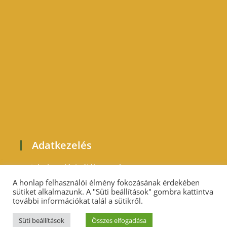
Adatkezelés
Adatkezelési tájékoztató
A honlap felhasználói élmény fokozásának érdekében
sütiket alkalmazunk. A "Süti beállítások" gombra kattintva
további információkat talál a sütikről.
Süti beállítások
Összes elfogadása
Minden jog fenntartva. Tóth Mária 2019-2024.