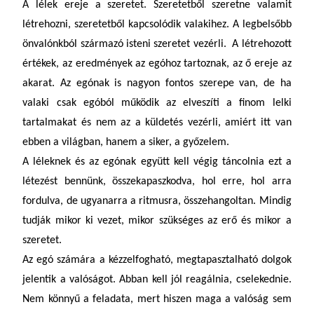
A lélek ereje a szeretet. Szeretetből szeretne valamit
létrehozni, szeretetből kapcsolódik valakihez. A legbelsőbb
önvalónkból származó isteni szeretet vezérli. A létrehozott
értékek, az eredmények az egóhoz tartoznak, az ő ereje az
akarat. Az egónak is nagyon fontos szerepe van, de ha
valaki csak egóból működik az elveszíti a finom lelki
tartalmakat és nem az a küldetés vezérli, amiért itt van
ebben a világban, hanem a siker, a győzelem.
A léleknek és az egónak együtt kell végig táncolnia ezt a
létezést bennünk, összekapaszkodva, hol erre, hol arra
fordulva, de ugyanarra a ritmusra, összehangoltan. Mindig
tudják mikor ki vezet, mikor szükséges az erő és mikor a
szeretet.
Az egó számára a kézzelfogható, megtapasztalható dolgok
jelentik a valóságot. Abban kell jól reagálnia, cselekednie.
Nem könnyű a feladata, mert hiszen maga a valóság sem