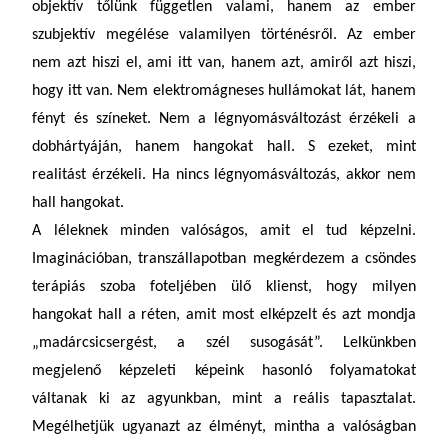
objektív tőlünk független valami, hanem az ember
szubjektív megélése valamilyen történésről. Az ember
nem azt hiszi el, ami itt van, hanem azt, amiről azt hiszi,
hogy itt van. Nem elektromágneses hullámokat lát, hanem
fényt és színeket. Nem a légnyomásváltozást érzékeli a
dobhártyáján, hanem hangokat hall. S ezeket, mint
realitást érzékeli. Ha nincs légnyomásváltozás, akkor nem
hall hangokat.
A léleknek minden valóságos, amit el tud képzelni.
Imaginációban, transzállapotban megkérdezem a csöndes
terápiás szoba foteljében ülő klienst, hogy milyen
hangokat hall a réten, amit most elképzelt és azt mondja
„madárcsicsergést, a szél susogását”. Lelkünkben
megjelenő képzeleti képeink hasonló folyamatokat
váltanak ki az agyunkban, mint a reális tapasztalat.
Megélhetjük ugyanazt az élményt, mintha a valóságban