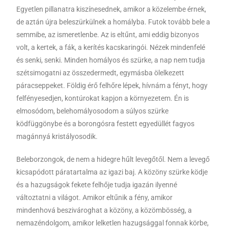
Egyetlen pillanatra kiszínesednek, amikor a közelembe érnek,
de aztán újra beleszürkülnek a homályba. Futok tovább bele a
semmibe, az ismeretlenbe. Az is eltűnt, ami eddig bizonyos
volt, a kertek, a fák, a kerítés kacskaringói. Nézek mindenfelé
és senki, senki. Minden homályos és szürke, a nap nem tudja
szétsimogatni az összedermedt, egymásba ölelkezett
páracseppeket. Földig érő felhőre lépek, hívnám a fényt, hogy
felfényesedjen, kontúrokat kapjon a környezetem. Én is
elmosódom, belehomályosodom a súlyos szürke
ködfüggönybe és a borongósra festett egyedüllét fagyos
magánnyá kristályosodik.
Beleborzongok, de nem a hidegre hűlt levegőtől. Nem a levegő
kicsapódott páratartalma az igazi baj. A közöny szürke ködje
és a hazugságok fekete felhője tudja igazán ilyenné
változtatni a világot. Amikor eltűnik a fény, amikor
mindenhová beszivároghat a közöny, a közömbösség, a
nemazéndolgom, amikor lelketlen hazugsággal fonnak körbe,