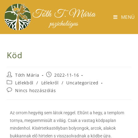
MENÜ
Köd
Tóth Mária
2022-11-16
Lélekből
/
Lélekről
/
Uncategorized
Nincs hozzászólás
Az orrom hegyéig sem látok reggel. Eltűnt a hegy, a templom
tornya, megsemmisült a világ. Csak a vastag ködpaplan
mindenhol. Kísértetkastélyban bolyongok, arcok, alakok
bukkannak elő hirtelen s visszaolvadnak a ködbe újra.