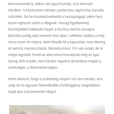
dermesztenek le, akkor van igazi homály. S ez eltompít
mindent. A közönyben minden szürke lesz, egyforma, banális,
színtelen. De ha összeszövetkezik a hazugsággal, akkor lesz
aztán egészen sötét a világunk. Hazug figyelemmel,
közhelyekkel felékesíti magát a közöny mintha ünnepre
készülne pedig adni semmit nem akar. Lelkében szűkös a hely,
nincs most tér másra. Nem fénylik fel a kapcsolat, nem dereng
át semmi, marad a határ. Maradsz kívül. Ott van valaki, de te
mégis egyedül. Ennél az alattomos homálynál még az igaz
harag, düh is jobb, mert kardot ragadva átverekszi magát a
sötétségen, a láthatatlanságon.
Hinni akarom, hogy a szürkeség mögött ott van mindaz, ami
szép és ha egyszer felemelkedik a ködfüggöny megtalálom
majd újra a kiszínesedő világot.