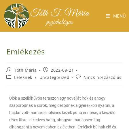
MENÜ
Emlékezés
Tóth Mária
2022-09-21
Léleknek
/
Uncategorized
Nincs hozzászólás
Ülök a szellőhűvös teraszon egy novellát írok és ahogy
szaporodnak a sorok, megidéződnek a gyerekkori nyarak, a
hajdanvolt-mamárseholsincs kezek puha érintése, a készülő
rétes illata, a kedves hang, ahogyan már sosem fog
elhangzani a nevem ebben az életben. Emlékek bújnak elő és