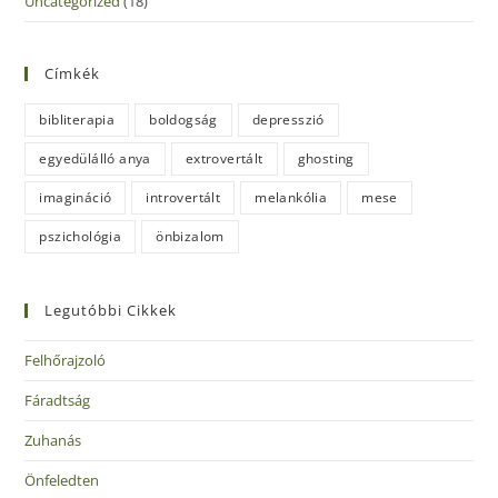
Uncategorized
(18)
Címkék
bibliterapia
boldogság
depresszió
egyedülálló anya
extrovertált
ghosting
imagináció
introvertált
melankólia
mese
pszichológia
önbizalom
Legutóbbi Cikkek
Felhőrajzoló
Fáradtság
Zuhanás
Önfeledten