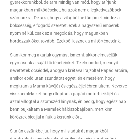
gyerekkorunkból, de arra mindig van mód, hogy átírjunk
magunkban működéseket, ha azok nem a legkedvezőbbek
számunkra. De arra, hogy a világból ne tűnjön el mindez a
bölcsesség, elfogadó szeretet, ezek a nagyszerű emberek
nyom nélkül, csak ez a megoldás, hogy magunkban
hordozzuk őket tovább. Ezekből lesznek a mi történeteink.
S amikor meg akarjuk egymást ismerni, akkor elmeséljük
egymásnak a saját történeteinket. Te elmondod, mennyit
nevettetek öcséddel, ahogyan krétával rajzoltál Papád arcára,
amikor ebéd után szundított egyet, én elmesélem, hogy
megittam a Mama kávéját és egész éjjel ébren ültem. Nevetve
visszaemlékszel, hogy elloptad a papád motorbiciklijét és
azzal villogtál a szomszéd lánynak, én pedig, hogy egész nap
benn bujkáltam a Mamáék hálószobájában, mert kinn
köröztek bicajjal a fiúk a kertünk előtt.
S talán eszünkbe jut, hogy mi is aduk át magunkból
darabkákat a gyerekeinknek és ilyenkor visszarettenünk