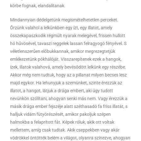
körbe fognak, elandalítanak.
Mindannyian dédelgetünk megismételhetetlen perceket.
Őrzünk valahol a lelkünkben egy ízt, egy illatot, amely
összekapaszkodik régmúlt nyarak melegével, frissen hullott
hó hűvösével, tavaszi reggelek lassan felragyogó fényével. S
véletlenszerűen előbukkannak, amikor megrezegtetjük
emlékezetünk pókhálóját. Visszarepítenek ezek a hangok,
ízek, illatok valahová, amely bevésődött lelkünk egy részébe.
Akkor még nem tudtuk, hogy az a pillanat milyen becses lesz
majd egykor. Ha lehunyjuk a szemünket, szinte érezzük az
illatot, a hangot, látjuk a drága embert, aki úgy tudott
nevünkön szólítani, ahogyan senki más nem. Vagy érezzük a
másik drága ember fejszéje alatt széthasadó fa friss illatát, s
halljuk vidám fütyörészését, amikor pakoljuk szépen
halmokba a felaprított fát. Képek róluk, akik ott voltak
mellettem, amíg csak tudtak. Akik cseppekben vagy akár
vödrökkel öntötték belém a világot, olyanra színezve, ahogyan