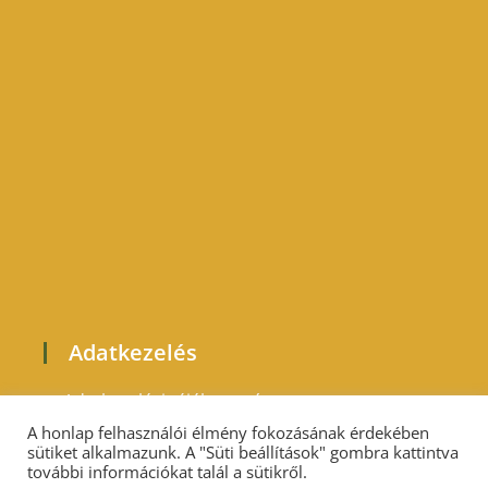
Adatkezelés
Adatkezelési tájékoztató
A honlap felhasználói élmény fokozásának érdekében
sütiket alkalmazunk. A "Süti beállítások" gombra kattintva
további információkat talál a sütikről.