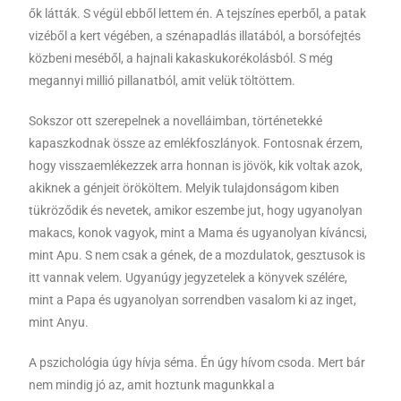
ők látták. S végül ebből lettem én. A tejszínes eperből, a patak
vizéből a kert végében, a szénapadlás illatából, a borsófejtés
közbeni meséből, a hajnali kakaskukorékolásból. S még
megannyi millió pillanatból, amit velük töltöttem.
Sokszor ott szerepelnek a novelláimban, történetekké
kapaszkodnak össze az emlékfoszlányok. Fontosnak érzem,
hogy visszaemlékezzek arra honnan is jövök, kik voltak azok,
akiknek a génjeit örököltem. Melyik tulajdonságom kiben
tükröződik és nevetek, amikor eszembe jut, hogy ugyanolyan
makacs, konok vagyok, mint a Mama és ugyanolyan kíváncsi,
mint Apu. S nem csak a gének, de a mozdulatok, gesztusok is
itt vannak velem. Ugyanúgy jegyzetelek a könyvek szélére,
mint a Papa és ugyanolyan sorrendben vasalom ki az inget,
mint Anyu.
A pszichológia úgy hívja séma. Én úgy hívom csoda. Mert bár
nem mindig jó az, amit hoztunk magunkkal a