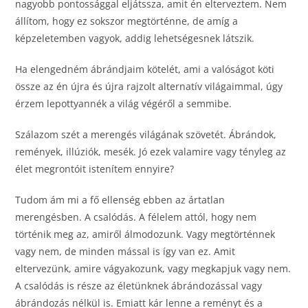
nagyobb pontossággal eljátssza, amit én elterveztem. Nem
állítom, hogy ez sokszor megtörténne, de amíg a
képzeletemben vagyok, addig lehetségesnek látszik.
Ha elengedném ábrándjaim kötelét, ami a valóságot köti
össze az én újra és újra rajzolt alternatív világaimmal, úgy
érzem lepottyannék a világ végéről a semmibe.
Szálazom szét a merengés világának szövetét. Ábrándok,
remények, illúziók, mesék. Jó ezek valamire vagy tényleg az
élet megrontóit istenítem ennyire?
Tudom ám mi a fő ellenség ebben az ártatlan
merengésben. A csalódás. A félelem attól, hogy nem
történik meg az, amiről álmodozunk. Vagy megtörténnek
vagy nem, de minden mással is így van ez. Amit
eltervezünk, amire vágyakozunk, vagy megkapjuk vagy nem.
A csalódás is része az életünknek ábrándozással vagy
ábrándozás nélkül is. Emiatt kár lenne a reményt és a