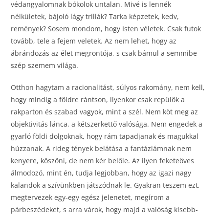
védangyalomnak bókolok untalan. Mivé is lennék
nélkületek, bájoló lágy trillák? Tarka képzetek, kedv,
remények? Sosem mondom, hogy Isten véletek. Csak futok
tovább, tele a fejem veletek. Az nem lehet, hogy az
ábrándozás az élet megrontója, s csak bámul a semmibe
szép szemem világa.
Otthon hagytam a racionalitást, súlyos rakomány, nem kell,
hogy mindig a földre rántson, ilyenkor csak repülök a
rakparton és szabad vagyok, mint a szél. Nem köt meg az
objektivitás lánca, a kétszerkettő valósága. Nem engedek a
gyarló földi dolgoknak, hogy rám tapadjanak és magukkal
húzzanak. A rideg tények belátása a fantáziámnak nem
kenyere, köszöni, de nem kér belőle. Az ilyen feketeöves
álmodozó, mint én, tudja legjobban, hogy az igazi nagy
kalandok a szívünkben játszódnak le. Gyakran teszem ezt,
megtervezek egy-egy egész jelenetet, megírom a
párbeszédeket, s arra várok, hogy majd a valóság kisebb-