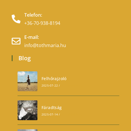
Telefon:
+36-70-938-8194
E-mail:
info@tothmaria.hu
Blog
Felhőrajzoló
2025-07-22
/
0 COMMENTS
Fáradtság
2025-07-14
/
0 COMMENTS