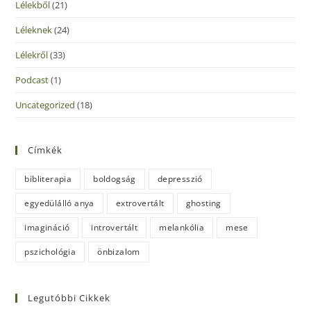
Lélekből
(21)
Léleknek
(24)
Lélekről
(33)
Podcast
(1)
Uncategorized
(18)
Címkék
bibliterapia
boldogság
depresszió
egyedülálló anya
extrovertált
ghosting
imagináció
introvertált
melankólia
mese
pszichológia
önbizalom
Legutóbbi Cikkek