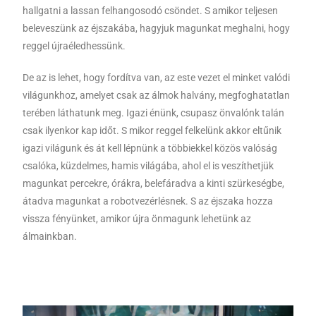
hallgatni a lassan felhangosodó csöndet. S amikor teljesen
beleveszünk az éjszakába, hagyjuk magunkat meghalni, hogy
reggel újraéledhessünk.
De az is lehet, hogy fordítva van, az este vezet el minket valódi
világunkhoz, amelyet csak az álmok halvány, megfoghatatlan
terében láthatunk meg. Igazi énünk, csupasz önvalónk talán
csak ilyenkor kap időt. S mikor reggel felkelünk akkor eltűnik
igazi világunk és át kell lépnünk a többiekkel közös valóság
csalóka, küzdelmes, hamis világába, ahol el is veszíthetjük
magunkat percekre, órákra, belefáradva a kinti szürkeségbe,
átadva magunkat a robotvezérlésnek. S az éjszaka hozza
vissza fényünket, amikor újra önmagunk lehetünk az
álmainkban.