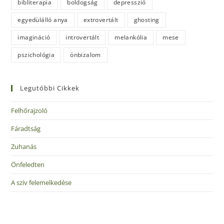
bibliterapia
boldogság
depresszió
egyedülálló anya
extrovertált
ghosting
imagináció
introvertált
melankólia
mese
pszichológia
önbizalom
Legutóbbi Cikkek
Felhőrajzoló
Fáradtság
Zuhanás
Önfeledten
A szív felemelkedése