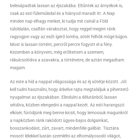
belesápadtak lassan az éjszakába. Eltűntek az árnyékok is,
csak az esti fülemüledal és a hiányod maradt itt. A Nap
minden nap elhagy minket, ki tudja mit csinál a Föld
túloldalán, csalfán várakoztat, hogy reggel megint ránk
ragyogjon vagy az esőt ígérő lomha, sötét felhők mögé bújjon.
Most is lassan történt, percről percre fogyott el a fény.
Kezemben a könyvem, még erőltettem a szemem,
rákulcsolódva a szavakra, a történetre, de aztán megadtam
magam.
Az este a híd a nappal világossága és az éj sötétje között. Jól
kell tudni használni, hogy átkelve rajta megtaláljuk a pihentető
nyugalmat az éjszakában. Elindulni a délutánból, lassan
sétálva, közben elengedni a nappal kezét. Az esti harangszó
elkísér, fürödjünk meg benne kicsit, hogy lemossuk magunkról
a napközben ránk rakódott ügyes-bajos dolgainkat,
bosszankodást, zűrt, zavart, mindenféle galibát. Tisztára
mosott lélekkel lustán szemlélni az elhomályosodó világot,