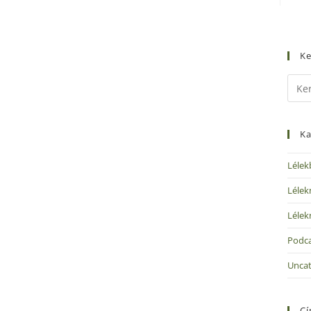
Ke
Ka
Lélek
Lélek
Lélek
Podc
Uncat
C