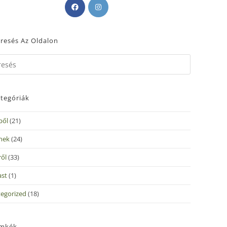
resés Az Oldalon
tegóriák
ből
(21)
nek
(24)
ről
(33)
ast
(1)
egorized
(18)
ímkék