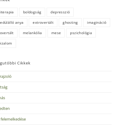
literapia
boldogság
depresszió
edülálló anya
extrovertált
ghosting
imagináció
rovertált
melankólia
mese
pszichológia
izalom
gutóbbi Cikkek
rajzoló
tság
nás
edten
v felemelkedése