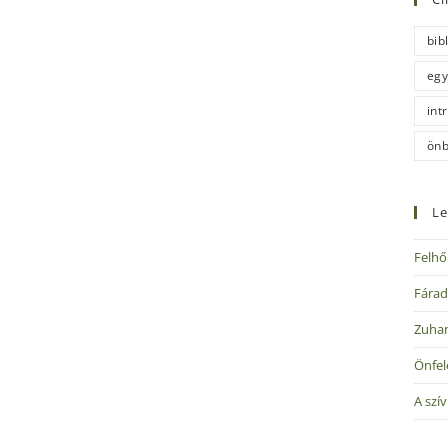
bib
egy
int
önb
Le
Felhő
Fárad
Zuha
Önfel
A szí