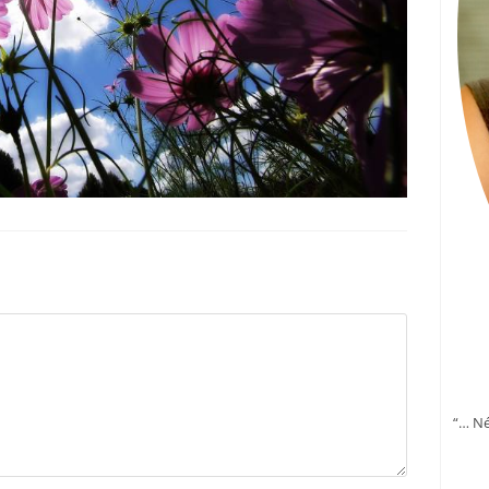
“… Né