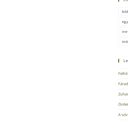
bib
egy
int
önb
Le
Felhő
Fárad
Zuha
Önfel
A szí