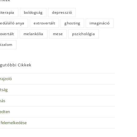
literapia
boldogság
depresszió
edülálló anya
extrovertált
ghosting
imagináció
rovertált
melankólia
mese
pszichológia
izalom
gutóbbi Cikkek
rajzoló
tság
nás
edten
v felemelkedése