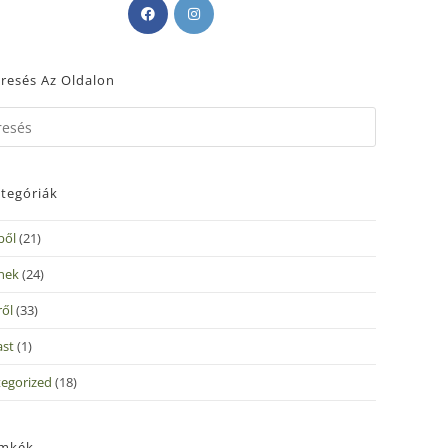
resés Az Oldalon
tegóriák
ből
(21)
nek
(24)
ről
(33)
ast
(1)
egorized
(18)
ímkék