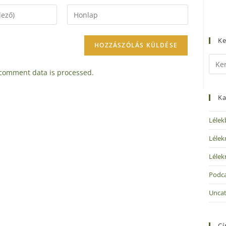
Ke
comment data is processed.
Ka
Lélek
Lélek
Lélek
Podc
Uncat
C