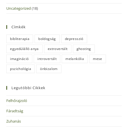
Uncategorized
(18)
Címkék
bibliterapia
boldogság
depresszió
egyedülálló anya
extrovertált
ghosting
imagináció
introvertált
melankólia
mese
pszichológia
önbizalom
Legutóbbi Cikkek
Felhőrajzoló
Fáradtság
Zuhanás