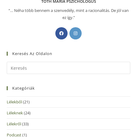
TÓTH MÁRIA PSZICHOLÓGUS
“… Néha több bennem a szenvedély, mint a racionalitás. De jól van
ez így.”
Keresés Az Oldalon
Kategóriák
Lélekből
(21)
Léleknek
(24)
Lélekről
(33)
Podcast
(1)