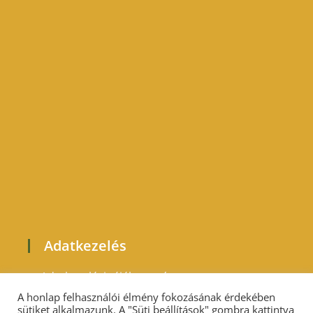
Adatkezelés
Adatkezelési tájékoztató
A honlap felhasználói élmény fokozásának érdekében
sütiket alkalmazunk. A "Süti beállítások" gombra kattintva